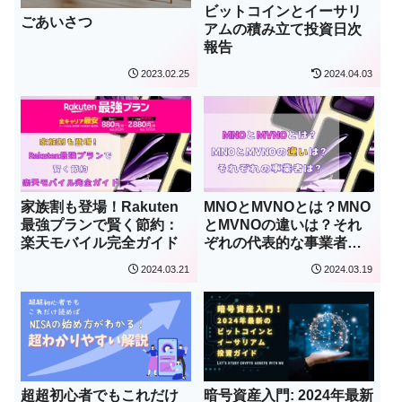
ビットコインとイーサリ
ごあいさつ
アムの積み立て投資日次
報告
2023.02.25
2024.04.03
家族割も登場！Rakuten
MNOとMVNOとは？MNO
最強プランで賢く節約：
とMVNOの違いは？それ
楽天モバイル完全ガイド
ぞれの代表的な事業者
は？
2024.03.21
2024.03.19
超超初心者でもこれだけ
暗号資産入門: 2024年最新