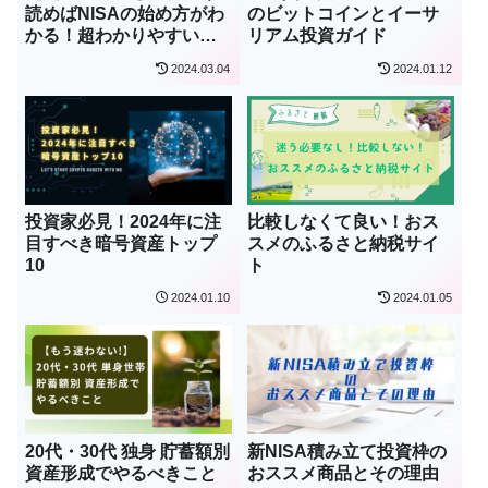
読めばNISAの始め方がわ
のビットコインとイーサ
かる！超わかりやすい
リアム投資ガイド
NISA解説
2024.03.04
2024.01.12
投資家必見！2024年に注
比較しなくて良い！おス
目すべき暗号資産トップ
スメのふるさと納税サイ
10
ト
2024.01.10
2024.01.05
20代・30代 独身 貯蓄額別
新NISA積み立て投資枠の
資産形成でやるべきこと
おススメ商品とその理由