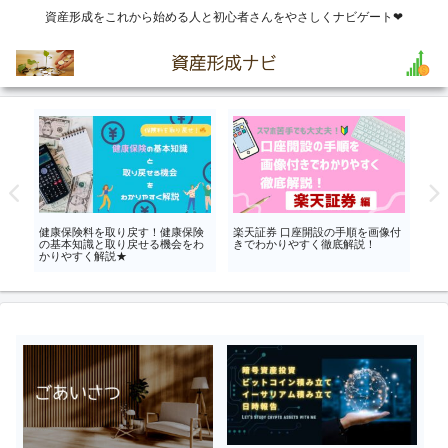
資産形成をこれから始める人と初心者さんをやさしくナビゲート❤
積
健康保険料を取り戻す！健康保険
楽天証券 口座開設の手順を画像付
MN
の基本知識と取り戻せる機会をわ
きでわかりやすく徹底解説！
MV
かりやすく解説★
的