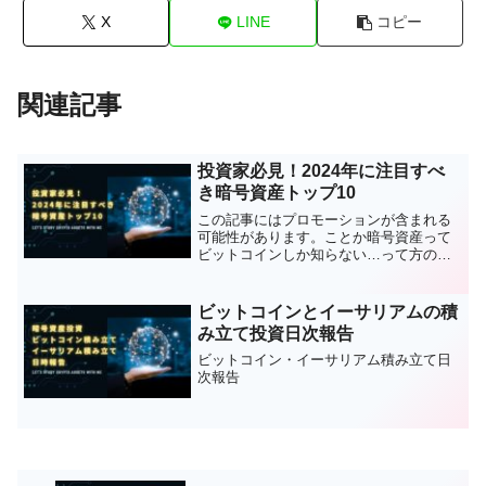
X
LINE
コピー
関連記事
投資家必見！2024年に注目すべ
き暗号資産トップ10
この記事にはプロモーションが含まれる
可能性があります。ことか暗号資産って
ビットコインしか知らない…って方のた
めに、暗号資産をいくつか教えるよ♪はじ
めに暗号資産の世界は常に進化してお
り、新しい通貨やトレンドが次々と登場
ビットコインとイーサリアムの積
しています。2024年、...
み立て投資日次報告
ビットコイン・イーサリアム積み立て日
次報告